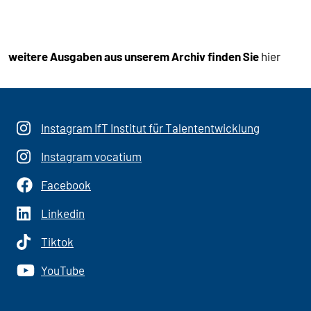
E
M
O
V
weitere Ausgaben aus unserem Archiv finden Sie
hier
E
-
T
H
Instagram IfT Institut für Talententwicklung
I
Instagram vocatium
S
.
Facebook
Linkedin
Tiktok
YouTube