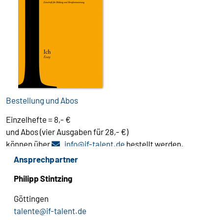
Bestellung und Abos
Einzelhefte = 8,- €
und Abos (vier Ausgaben für 28,- €)
REMOVE-
können über
info@if-talent.
de
bestellt werden.
THIS.
Ansprechpartner
Philipp Stintzing
Göttingen
R
talente@if-talent.
de