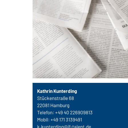
Kathrin Kunterding
Stückenstraße 68
22081 Hamburg
Telefon: +49 40 226909813
Mobil: +49 171 3139491
k.kunterding@if-talent.de