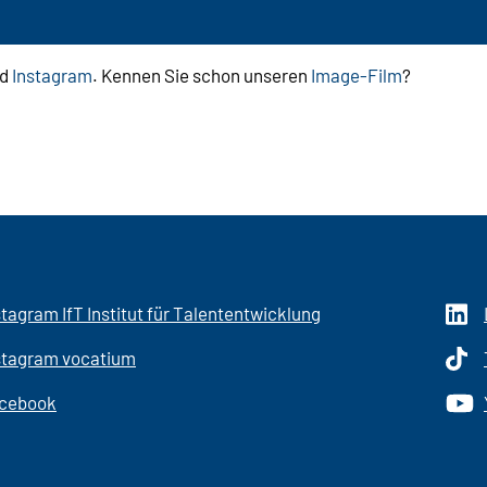
d
Instagram
. Kennen Sie schon unseren
Image-Film
?
stagram IfT Institut für Talententwicklung
stagram vocatium
cebook