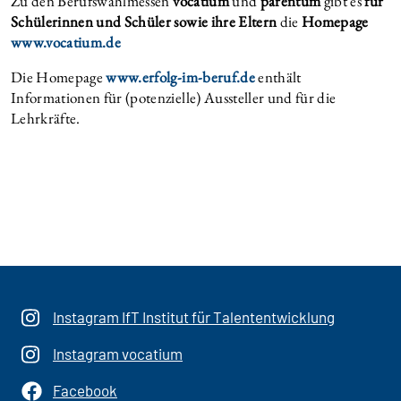
Zu den Berufswahlmessen
vocatium
und
parentum
gibt es
für
Schülerinnen und Schüler sowie ihre Eltern
die
Homepage
www.vocatium.de
Die Homepage
www.erfolg-im-beruf.de
enthält
Informationen für (potenzielle) Aussteller und für die
Lehrkräfte.
Instagram IfT Institut für Talententwicklung
Instagram vocatium
Facebook